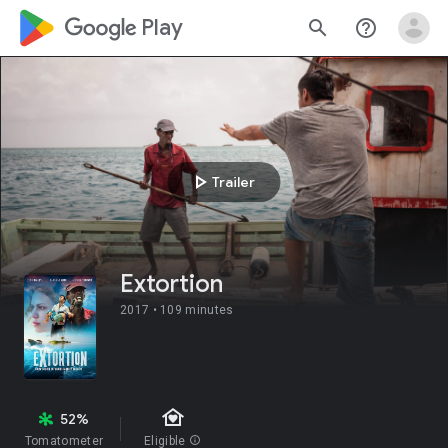
google_logo Play
search
help_outline
play_arrow
Trailer
Extortion
2017 •
109 minutes
family_home
52%
Tomatometer
Eligible
info