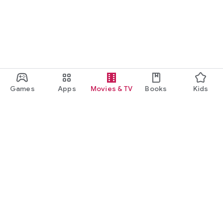
Games
Apps
Movies & TV
Books
Kids
Google Play
Play Pass
Play Points
Gift cards