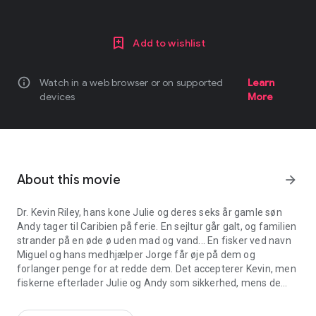
Add to wishlist
info
Watch in a web browser or on supported
Learn
devices
More
About this movie
arrow_forward
Dr. Kevin Riley, hans kone Julie og deres seks år gamle søn
Andy tager til Caribien på ferie. En sejltur går galt, og familien
strander på en øde ø uden mad og vand... En fisker ved navn
Miguel og hans medhjælper Jorge får øje på dem og
forlanger penge for at redde dem. Det accepterer Kevin, men
fiskerne efterlader Julie og Andy som sikkerhed, mens de
Dr. Kevin Riley, hans kone Julie og deres seks år gamle søn Andy t
sejler Kevin ind til byen for at få penge... Da de har fået dem,
sender de Kevin ned på havets bund og forsvinder... Kevin